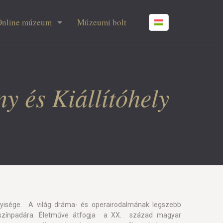
Online múzeum
Múzeumi bolt
y és Kiállítóhely
isége. A világ dráma- és operairodalmának legszebb
 színpadára. Életműve átfogja a XX. század magyar