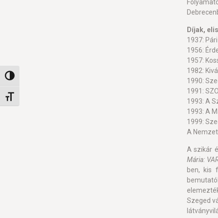
Folyamat
Debrecenb
Díjak, el
1937: Pári
1956: Ér
1957: Koss
1982: Kiv
Nagy kontraszt váltása
1990: Sze
1991: SZOT
Betűméret váltása
1993: A S
1993: A M
1999: Sze
A Nemzeti
A szikár 
Mária: VA
ben, kis 
bemutatók
elemezték
Szeged vá
látványvi