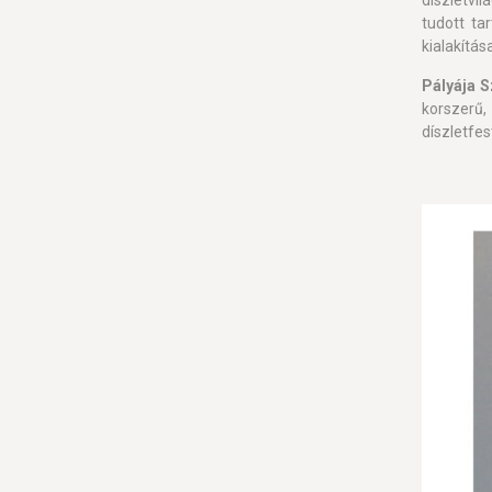
díszletvi
tudott ta
kialakítás
Pályája 
korszerű,
díszletfes