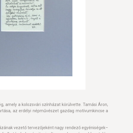
g, amely a kolozsvári színházat körülvette. Tamási Áron,
artása, az erdélyi népművészet gazdag motívumkincse a
házának vezető tervezőjeként nagy rendező egyéniségek–