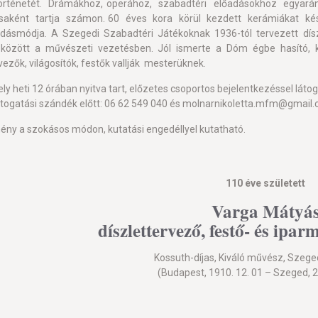
örténetét. Drámákhoz, operához, szabadtéri előadásokhoz egyarán
saként tartja számon. 60 éves kora körül kezdett kerámiákat kész
ásmódja. A Szegedi Szabadtéri Játékoknak 1936-tól tervezett dísz
között a művészeti vezetésben. Jól ismerte a Dóm égbe hasító, ket
vezők, világosítók, festők vallják mesterüknek.
hely heti 12 órában nyitva tart, előzetes csoportos bejelentkezéssel lát
látogatási szándék előtt: 06 62 549 040 és molnarnikoletta.mfm@gmail
ény a szokásos módon, kutatási engedéllyel kutatható.
110 éve született
Varga Mátyá
díszlettervező, festő- és ipar
Kossuth-díjas, Kiváló művész, Szege
(Budapest, 1910. 12. 01 – Szeged, 20