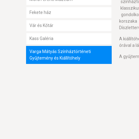
színházt
klassziku
Fekete ház
gondolkod
korszaka 
Vár és Kőtár
Díszletter
Kass Galéria
A kiállító
órával a 
Varga Mátyás Színháztörténeti
A gyűjtem
Gyűjtemény és Kiállítóhely