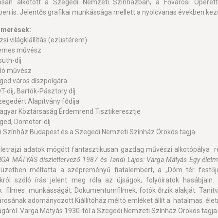
osan alkotott a Szegedi Nemzeti Színházban, a Fővárosi Operett
en is. Jelentős grafikai munkássága mellett a nyolcvanas években kezd
ismerések:
zsi világkiállítás (ezüstérem)
demes művész
uth-díj
áló művész
ged város díszpolgára
-díj, Bartók-Pásztory díj
zegedért Alapítvány fődíja
agyar Köztársaság Érdemrend Tisztikeresztje
ged, Dömötör-díj
 Színház Budapest és a Szegedi Nemzeti Színház Örökös tagja.
életrajzi adatok mögött fantasztikusan gazdag művészi alkotópálya r
RGA MÁTYÁS díszlettervező 1987 és Tandi Lajos: Varga Mátyás Egy életmű
füzetben méltatta a szépreményű fiatalembert, a „Dóm tér festőjét”
ról szóló írás jelent meg róla az újságok, folyóiratok hasábjain.
 filmes munkásságát. Dokumentumfilmek, fotók őrzik alakját. Tanítván
rosának adományozott Kiállítóház méltó emléket állít a hatalmas éle
lágáról. Varga Mátyás 1930-tól a Szegedi Nemzeti Színház Örökös tagja