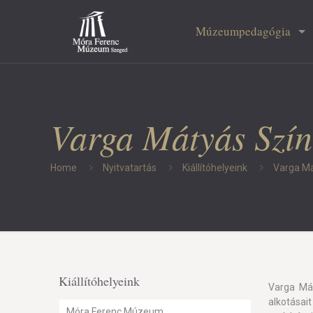
Múzeumpedagógia
Varga Mátyás Szính
Home
Nyitvatartás
Kiállítóhelyeink
Varga Má
Kiállítóhelyeink
Varga Má
alkotása
Móra Ferenc Múzeum