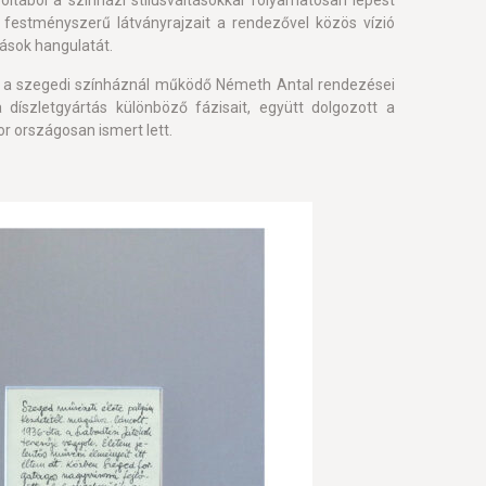
oltából a színházi stílusváltásokkal folyamatosan lépést
dó, festményszerű látványrajzait a rendezővel közös vízió
dások hangulatát.
, a szegedi színháznál működő Németh Antal rendezései
 díszletgyártás különböző fázisait, együtt dolgozott a
or országosan ismert lett.