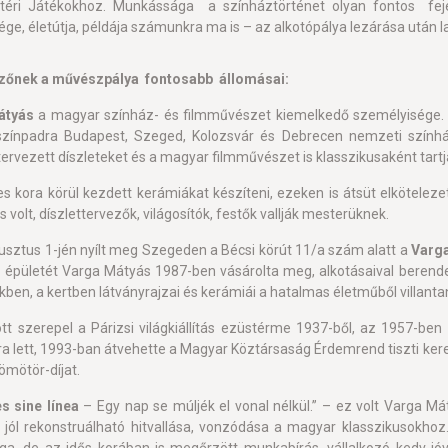
téri Játékokhoz. Munkássága a színháztörténet olyan fontos fe
ge, életútja, példája számunkra ma is – az alkotópálya lezárása után l
zőnek a művészpálya fontosabb állomásai:
átyás
a magyar színház- és filmművészet kiemelkedő személyisége. 
színpadra Budapest, Szeged, Kolozsvár és Debrecen nemzeti szính
tervezett díszleteket és a magyar filmművészet is klasszikusaként tart
s kora körül kezdett kerámiákat készíteni, ezeken is átsüt elkötel
volt, díszlettervezők, világosítók, festők vallják mesterüknek.
usztus 1-jén nyílt meg Szegeden a Bécsi körút 11/a szám alatt a
Varga
z épületét
Varga Mátyás 1987-ben vásárolta meg, alkotásaival berend
kben, a kertben látványrajzai és kerámiái a hatalmas életműből villanta
tt szerepel a Párizsi világkiállítás ezüstérme 1937-ből, az 1957-b
a lett, 1993-ban átvehette a Magyar Köztársaság Érdemrend tiszti keres
ömötör-díjat.
es sine línea
– Egy nap se múljék el vonal nélkül.” – ez volt Varga M
 jól rekonstruálható hitvallása, vonzódása a magyar klasszikusokhoz. 