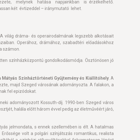
jezete, melynek hatása napjainkban is érzékelhető.
assan két évtizeddel – iránymutató lehet.
A világ dráma- és operairodalmának legszebb alkotásait
ázaiban. Operához, drámához, szabadtéri előadásokhoz
ja számon.
ezetten színházközpontú gondolkodásmódja. Ösztönösen jó
 Mátyás Színháztörténeti Gyűjtemény és Kiállítóhely
. A
ezte, majd Szeged városának adományozta. A falakon, a
nak fel epizódokat.
en neki adományozott Kossuth-díj. 1990-ben Szeged város
ztjét, halála előtt három évvel pedig az életművéért járó,
átyás jelmondata, s ennek szellemében is élt. A hatalmas
Erőssége volt a polgári színjátszás romantikus, realista