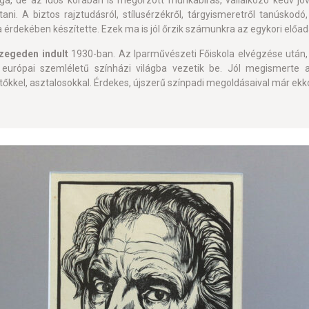
lága, de az idős korában is megőrzött munkabírás, vállalkozó kedv jóv
rtani. A biztos rajztudásról, stílusérzékről, tárgyismeretről tanúsko
a érdekében készítette. Ezek ma is jól őrzik számunkra az egykori előa
Szegeden indult
1930-ban. Az Iparművészeti Főiskola elvégzése után
 európai szemléletű színházi világba vezetik be. Jól megismerte a
tőkkel, asztalosokkal. Érdekes, újszerű színpadi megoldásaival már ekk