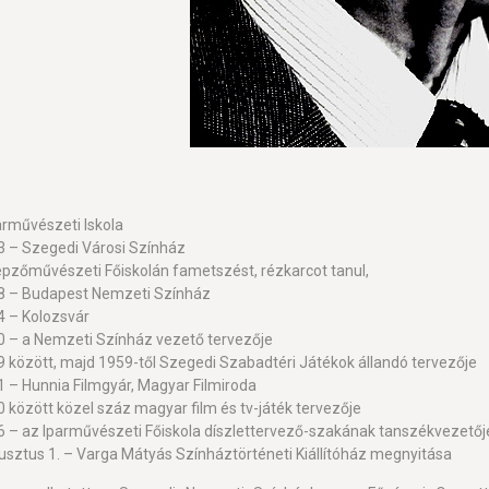
arművészeti Iskola
 – Szegedi Városi Színház
pzőművészeti Főiskolán fametszést, rézkarcot tanul,
8 – Budapest Nemzeti Színház
 – Kolozsvár
 – a Nemzeti Színház vezető tervezője
 között, majd 1959-től Szegedi Szabadtéri Játékok állandó tervezője
 – Hunnia Filmgyár, Magyar Filmiroda
 között közel száz magyar film és tv-játék tervezője
 – az Iparművészeti Főiskola díszlettervező-szakának tanszékvezetőj
usztus 1. – Varga Mátyás Színháztörténeti Kiállítóház megnyitása