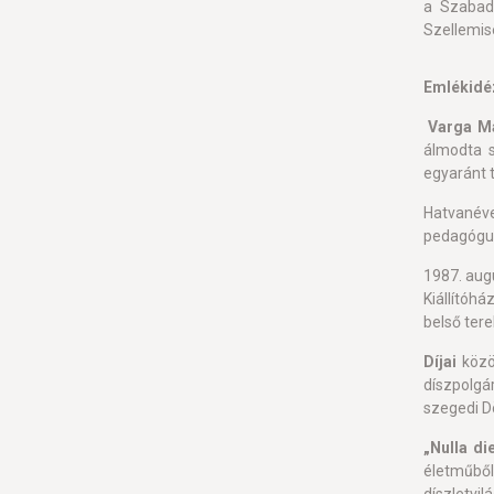
a Szabad
Szellemisé
Emlékidé
Varga M
álmodta 
egyaránt 
Hatvanéve
pedagógus 
1987. aug
Kiállítóhá
belső tere
Díjai
közö
díszpolgár
szegedi D
„Nulla di
életműből