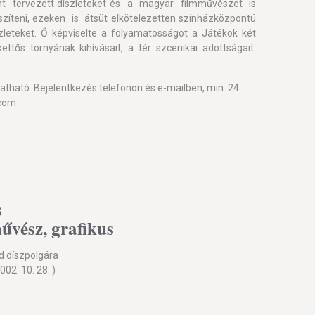
t tervezett díszleteket és a magyar filmművészet is
íteni, ezeken is átsüt elkötelezetten színházközpontú
leteket. Ő képviselte a folyamatosságot a Játékok két
tős tornyának kihívásait, a tér szcenikai adottságait.
ogatható. Bejelentkezés telefonon és e-mailben, min. 24
.com
s
művész, grafikus
d díszpolgára
02. 10. 28. )