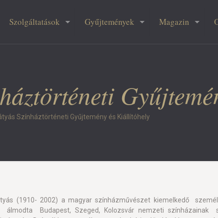
Szolgáltatások
Gyűjtemények
Magazin
áztörténeti Gyűjtemén
tyás Színháztörténeti Gyűjtemény és Kiállítóhely
tyás (1910- 2002) a magyar színházművészet kiemelkedő személy
it álmodta Budapest, Szeged, Kolozsvár nemzeti színházainak