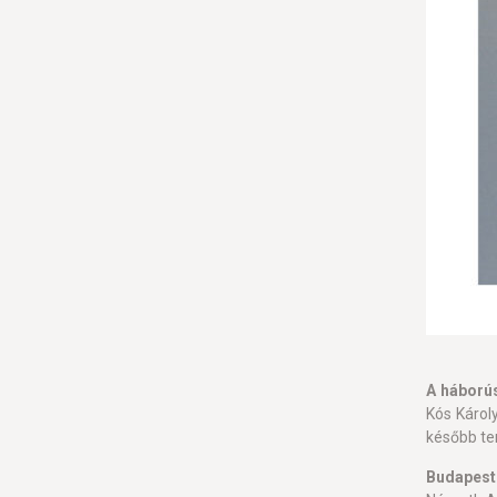
A háború
Kós Károl
később ter
Budapest