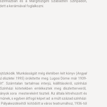
színházban és a Margitszigeti Szabadtéri Színpadon,
ett a kerámiával foglalkozni.
ejtőzködik. Munkásságát még életében két könyv (
Angyal
 díszletei 1995
) örökítette meg. Lugosi Döme már 1939-
. Számtalan tartalmas interjú, kiállításokról, színházi
 Színházi kötetekben emlékeztek meg díszletterveiről,
yok sora mestereként tiszteli. Az általa létrehozott és
tműnek, s egyben átfogó képet ad a múlt század színházi
. Pályakezdésétől kötődött a város teatrumához, 1936-tól