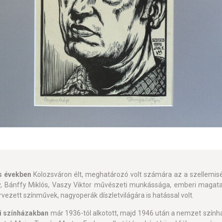
s években
Kolozsváron élt, meghatározó volt számára az a szellemisé
y, Bánffy Miklós, Vaszy Viktor művészeti munkássága, emberi magat
vezett színművek, nagyoperák díszletvilágára is hatással volt.
i színházakban
már 1936-tól alkotott, majd 1946 után a nemzet szín