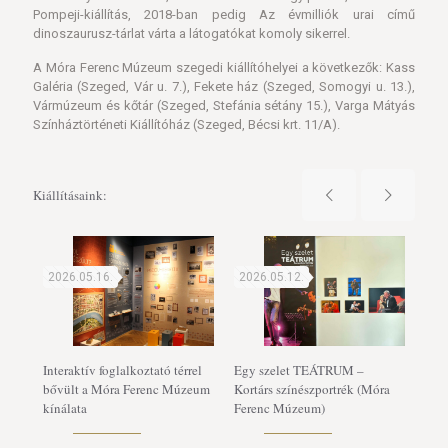
Pompeji-kiállítás, 2018-ban pedig Az évmilliók urai című
dinoszaurusz-tárlat várta a látogatókat komoly sikerrel.
A Móra Ferenc Múzeum szegedi kiállítóhelyei a következők: Kass
Galéria (Szeged, Vár u. 7.), Fekete ház (Szeged, Somogyi u. 13.),
Vármúzeum és kőtár (Szeged, Stefánia sétány 15.), Varga Mátyás
Színháztörténeti Kiállítóház (Szeged, Bécsi krt. 11/A).
Kiállításaink:
2026.05.16.
2026.05.12.
202
Interaktív foglalkoztató térrel
Egy szelet TEÁTRUM –
Bál
bővült a Móra Ferenc Múzeum
Kortárs színészportrék (Móra
kere
kínálata
Ferenc Múzeum)
örö
Mór