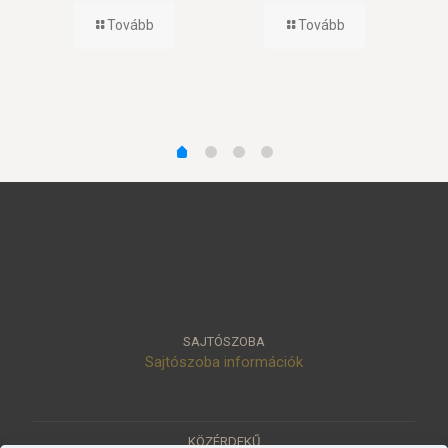
Tovább
Tovább
SAJTÓSZOBA
Sajtószoba információk
KÖZÉRDEKŰ