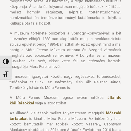
meghatározó része. Az intézmény a régió kiemelkedő kulturális
központja. Állandó és folyamatosan megújuló időszaki kiállításai
mellett komoly régészeti, néprajzi, történettudományi,
numizmatikai és természettudományi kutatómunka is folyik a
Kultúrpalota falai között.
A múzeum története összeforr a Somogyi-könyvtáréval: a két
intézmény elődjét 1883-ban alapították meg, a neoklasszicista
stílusú épületet pedig 1896-ban adták át- ez az épület mind a mai
napig a Móra Ferenc Múzeum otthona és Szeged városának
meghatározó építészeti remekműve. A könyvtár és a múzeum
1950-ben vált szét, ekkor vette fel az intézmény korábbi
Nagy kontraszt váltása
igazgatója, Móra Ferenc nevét.
Betűméret váltása
A múzeum igazgatói között nagy régészeket, történészeket,
tudósokat találunk: az intézmény élén állt Reizner János,
Tömörkény István és Móra Ferenc is.
A Móra Ferenc Múzeum egész évben értékes
állandó
kiállításokkal
várja a látogatókat.
Az állandó kiállítások mellett folyamatosan megújuló
időszaki
tárlatokat
is kínál a Móra Ferenc Múzeum. Az intézmény falai
között bemutatták már többek között Vasarely, Csontváry,
Munkácsy alkotásait is, 2014-ben A fáraók Egyiptoma, 2016-ban a