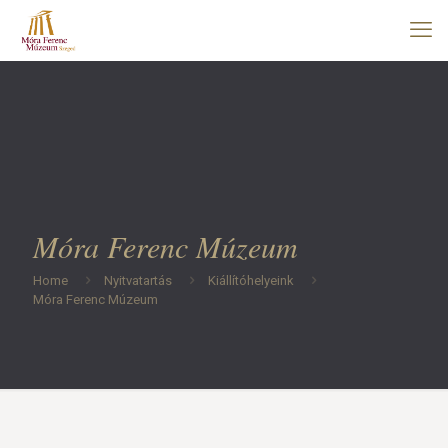
Móra Ferenc Múzeum
Home
Nyitvatartás
Kiállítóhelyeink
Móra Ferenc Múzeum