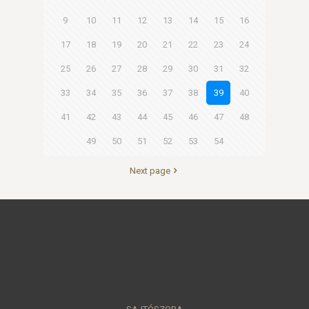
9
10
11
12
13
14
15
16
17
18
19
20
21
22
23
24
25
26
27
28
29
30
31
32
33
34
35
36
37
38
39
40
41
42
43
44
45
46
47
48
49
50
51
52
53
54
Next page