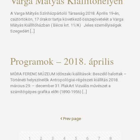
Varga Mátyás Kiállítóhelyen
A Varga Mátyás Színházpártoló Társaság 2018. Április 19-én,
csütörtökön, 17 órakor tartja következő összejövetelét a Varga
Mátyás Kiállítóházban ( Bécsi krt. 11/A) Jeles személyiségek
Szegedért
[…]
Programok – 2018. április
MÓRA FERENC MÚZEUM Időszaki kiállítások: Beszélő halottak –
Történeti helyszínelők Antropológiai-régészeti kiállítás 2018.
március 29. – december 31. PlakArt Vizuális művészet a
számítógépes grafika előtt (1890-1956)
[…]
Prev page
1
2
3
4
5
6
7
8