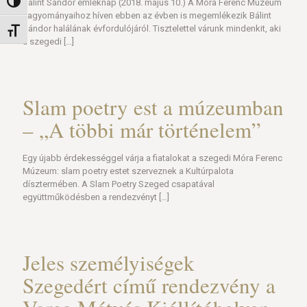
Bálint Sándor emléknap (2018. május 10.) A Móra Ferenc Múzeum
Nagy kontraszt váltása
hagyományaihoz híven ebben az évben is megemlékezik Bálint
Sándor halálának évfordulójáról. Tisztelettel várunk mindenkit, aki
Betűméret váltása
a szegedi
[…]
Slam poetry est a múzeumban
– „A többi már történelem”
Egy újabb érdekességgel várja a fiatalokat a szegedi Móra Ferenc
Múzeum: slam poetry estet szerveznek a Kultúrpalota
dísztermében. A Slam Poetry Szeged csapatával
együttműködésben a rendezvényt
[…]
Jeles személyiségek
Szegedért című rendezvény a