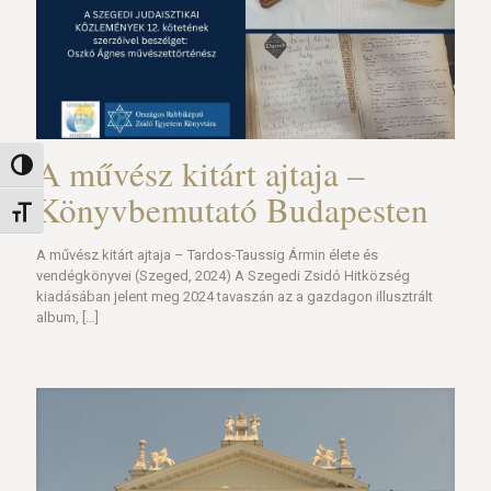
A művész kitárt ajtaja –
Nagy kontraszt váltása
Könyvbemutató Budapesten
Betűméret váltása
A művész kitárt ajtaja – Tardos-Taussig Ármin élete és
vendégkönyvei (Szeged, 2024) A Szegedi Zsidó Hitközség
kiadásában jelent meg 2024 tavaszán az a gazdagon illusztrált
album,
[…]