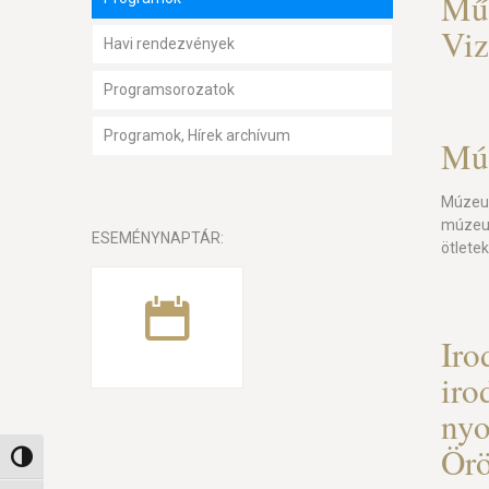
Műv
Viz
Havi rendezvények
Programsorozatok
Programok, Hírek archívum
Mú
Múzeum
múzeum
ESEMÉNYNAPTÁR:
ötlete
Iro
iro
nyo
Örö
Nagy kontraszt váltása