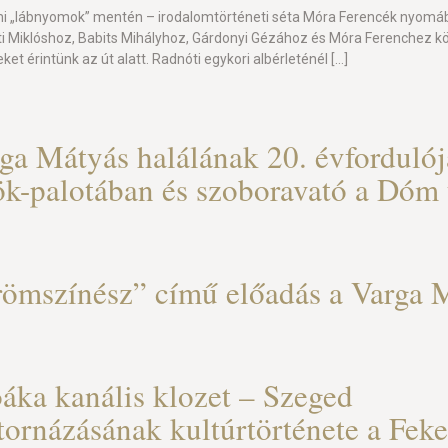
mi „lábnyomok” mentén – irodalomtörténeti séta Móra Ferencék nyomá
i Miklóshoz, Babits Mihályhoz, Gárdonyi Gézához és Móra Ferenchez k
ket érintünk az út alatt. Radnóti egykori albérleténél
[…]
ga Mátyás halálának 20. évfordulój
k-palotában és szoboravató a Dóm 
ömszínész” című előadás a Varga M
áka kanális klozet – Szeged
tornázásának kultúrtörténete a Feke