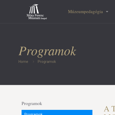
Múzeumpedagógia
Programok
Home
Programok
Programok
A T
Programok