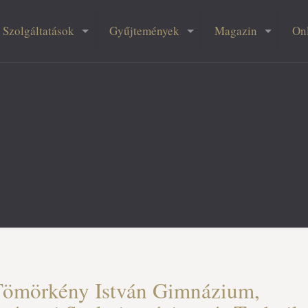
Szolgáltatások
Gyűjtemények
Magazin
On
ömörkény István Gimnázium,