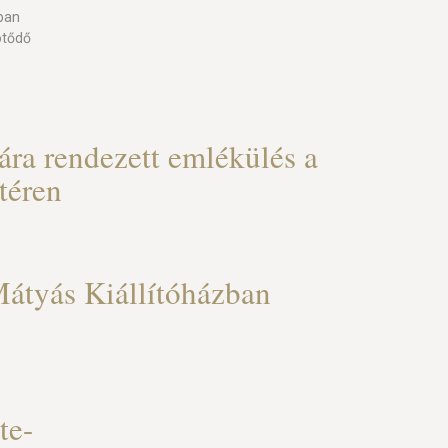
ban
ötődő
ára rendezett emlékülés a
téren
átyás Kiállítóházban
te-