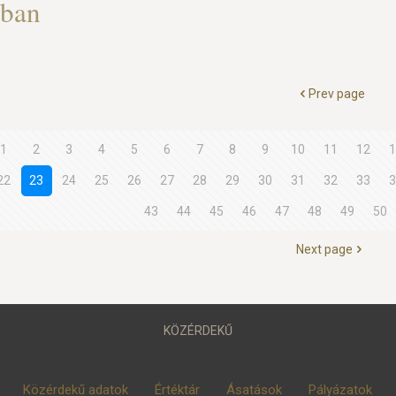
zban
Prev page
1
2
3
4
5
6
7
8
9
10
11
12
1
22
23
24
25
26
27
28
29
30
31
32
33
3
43
44
45
46
47
48
49
50
Next page
KÖZÉRDEKŰ
Közérdekű adatok
Értéktár
Ásatások
Pályázatok