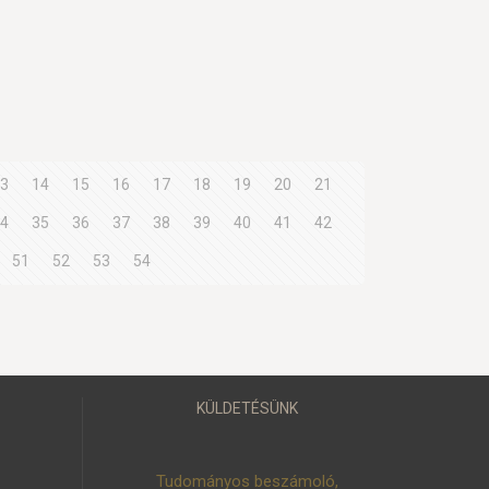
3
14
15
16
17
18
19
20
21
4
35
36
37
38
39
40
41
42
51
52
53
54
KÜLDETÉSÜNK
Tudományos beszámoló,