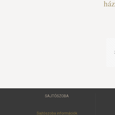
há
SAJTÓSZOBA
Sajtószoba információk