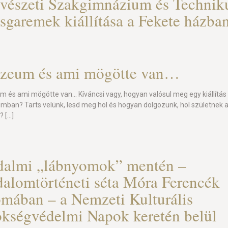
észeti Szakgimnázium és Techni
sgaremek kiállítása a Fekete házba
zeum és ami mögötte van…
 és ami mögötte van… Kíváncsi vagy, hogyan valósul meg egy kiállítás
ban? Tarts velünk, lesd meg hol és hogyan dolgozunk, hol születnek 
k?
[…]
dalmi „lábnyomok” mentén –
dalomtörténeti séta Móra Ferencék
mában – a Nemzeti Kulturális
kségvédelmi Napok keretén belül