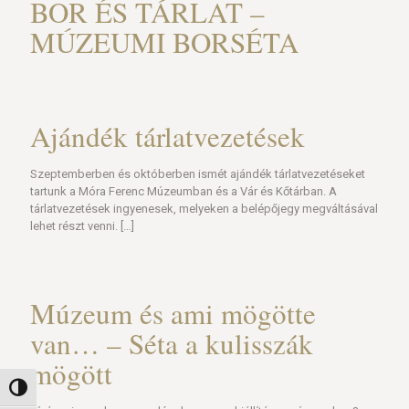
BOR ÉS TÁRLAT –
MÚZEUMI BORSÉTA
Ajándék tárlatvezetések
Szeptemberben és októberben ismét ajándék tárlatvezetéseket
tartunk a Móra Ferenc Múzeumban és a Vár és Kőtárban. A
tárlatvezetések ingyenesek, melyeken a belépőjegy megváltásával
lehet részt venni.
[…]
Múzeum és ami mögötte
van… – Séta a kulisszák
mögött
Nagy kontraszt váltása