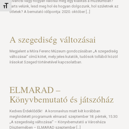
Kíváncsi vagy hogyan valósul meg egy kiállítás a múzeumban?
Betűméret váltása
Tarts velünk, lesd meg hol és hogyan dolgozunk, hol születnek az
ötletek? A bemutató időpontja: 2020. október
[…]
A szegediség változásai
Megjelent a Móra Ferenc Múzeum gondozásában „A szegediség
változásai” című kötet, mely jeles kutatók, tudósok tollából közöl
írásokat Szeged történetével kapcsolatban.
ELMARAD –
Könyvbemutató és játszóház
Kedves Érdeklődők! A koronavírus miatt két korábban
meghirdetett programunk elmarad: szeptember 18. péntek, 15.30:
„A szegediség változásai” – Könyvbemutató a Városháza
Dísztermében – ELMARAD szeptember
[…]