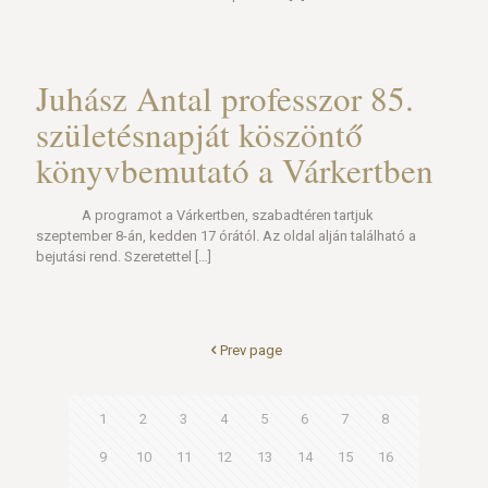
Juhász Antal professzor 85.
születésnapját köszöntő
könyvbemutató a Várkertben
A programot a Várkertben, szabadtéren tartjuk
szeptember 8-án, kedden 17 órától. Az oldal alján található a
bejutási rend. Szeretettel
[…]
Prev page
1
2
3
4
5
6
7
8
9
10
11
12
13
14
15
16