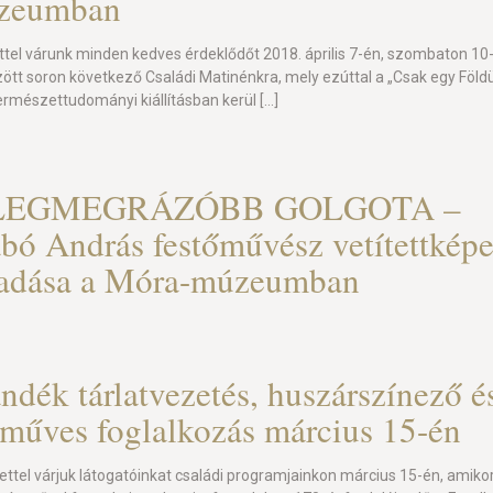
zeumban
ttel várunk minden kedves érdeklődőt 2018. április 7-én, szombaton 10
zött soron következő Családi Matinénkra, mely ezúttal a „Csak egy Föld
természettudományi kiállításban kerül
[…]
LEGMEGRÁZÓBB GOLGOTA –
bó András festőművész vetítettképe
őadása a Móra-múzeumban
ndék tárlatvezetés, huszárszínező é
műves foglalkozás március 15-én
ettel várjuk látogatóinkat családi programjainkon március 15-én, amiko