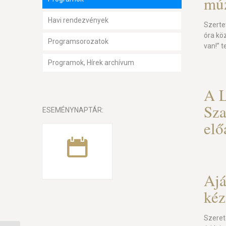
mú
Havi rendezvények
Szerte
óra kö
Programsorozatok
van!” 
Programok, Hírek archívum
A 
Sza
ESEMÉNYNAPTÁR:
el
Ajá
kéz
Szeret