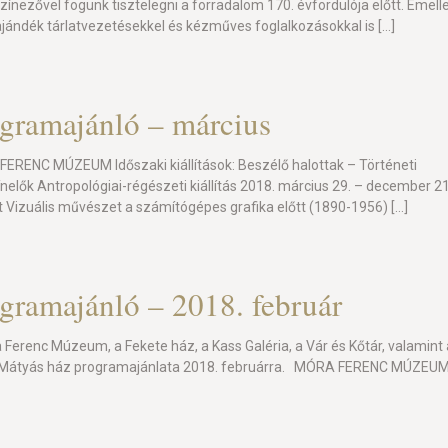
színezővel fogunk tisztelegni a forradalom 170. évfordulója előtt. Emelle
ajándék tárlatvezetésekkel és kézműves foglalkozásokkal is
[…]
gramajánló – március
ERENC MÚZEUM Időszaki kiállítások: Beszélő halottak – Történeti
ínelők Antropológiai-régészeti kiállítás 2018. március 29. – december 21
t Vizuális művészet a számítógépes grafika előtt (1890-1956)
[…]
gramajánló – 2018. február
 Ferenc Múzeum, a Fekete ház, a Kass Galéria, a Vár és Kőtár, valamint 
Mátyás ház programajánlata 2018. februárra. MÓRA FERENC MÚZEU