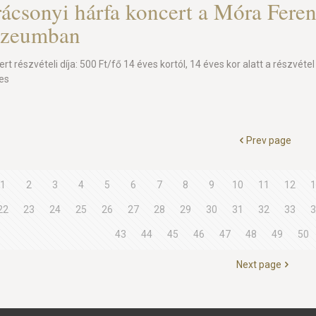
ácsonyi hárfa koncert a Móra Fere
zeumban
rt részvételi díja: 500 Ft/fő 14 éves kortól, 14 éves kor alatt a részvétel
nes
Prev page
1
2
3
4
5
6
7
8
9
10
11
12
1
22
23
24
25
26
27
28
29
30
31
32
33
3
43
44
45
46
47
48
49
50
Next page