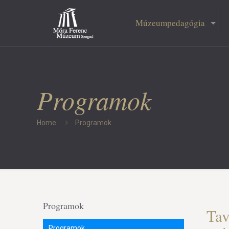
Múzeumpedagógia
Programok
Home
Programok
Programok
Tav
Programok