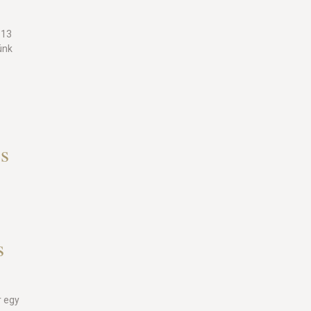
-13
ünk
s
s
r egy