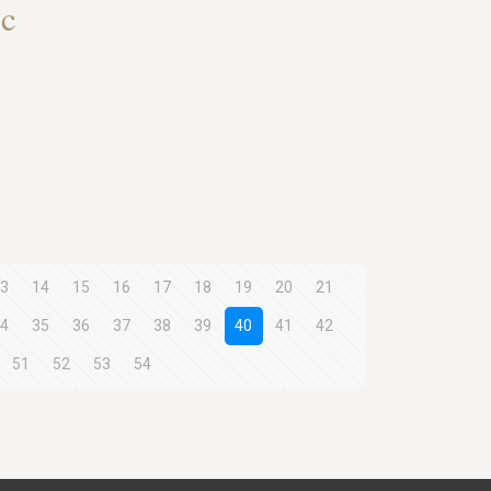
nc
3
14
15
16
17
18
19
20
21
4
35
36
37
38
39
40
41
42
51
52
53
54