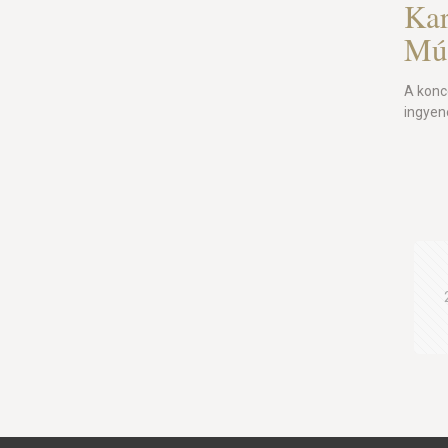
Kar
Mú
A konce
ingye