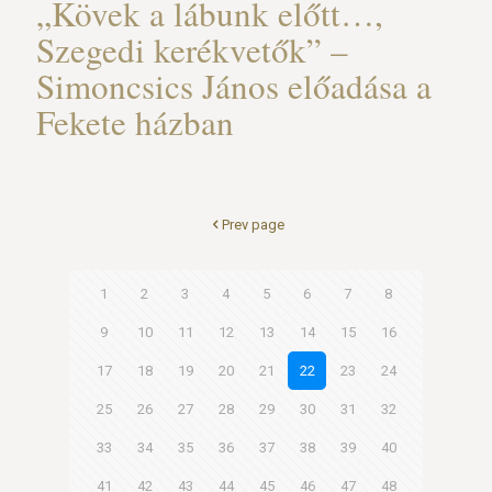
„Kövek a lábunk előtt…,
Szegedi kerékvetők” –
Simoncsics János előadása a
Fekete házban
Prev page
1
2
3
4
5
6
7
8
9
10
11
12
13
14
15
16
17
18
19
20
21
22
23
24
25
26
27
28
29
30
31
32
33
34
35
36
37
38
39
40
41
42
43
44
45
46
47
48