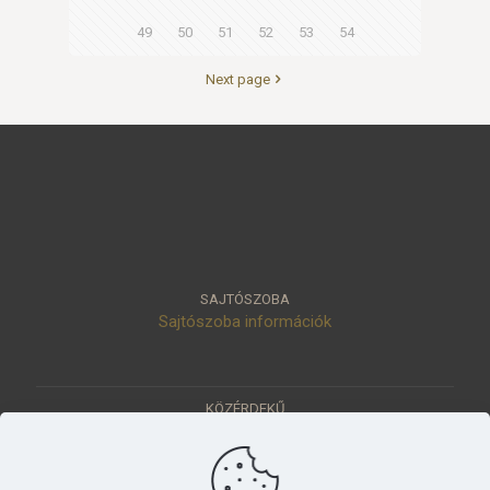
49
50
51
52
53
54
Next page
SAJTÓSZOBA
Sajtószoba információk
KÖZÉRDEKŰ
Közérdekű adatok
Értéktár
Ásatások
Pályázatok