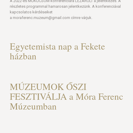
A 2022-es MUKUCSOM konferenciára LEZÁRULT a jelentkezés. A
részletes programmal hamarosan jelentkezünk. A konferenciával
kapcsolatos kérdéseiket
a moraferenc.muzeum@gmail.com címre várjuk.
Egyetemista nap a Fekete
házban
MÚZEUMOK ŐSZI
FESZTIVÁLJA a Móra Ferenc
Múzeumban