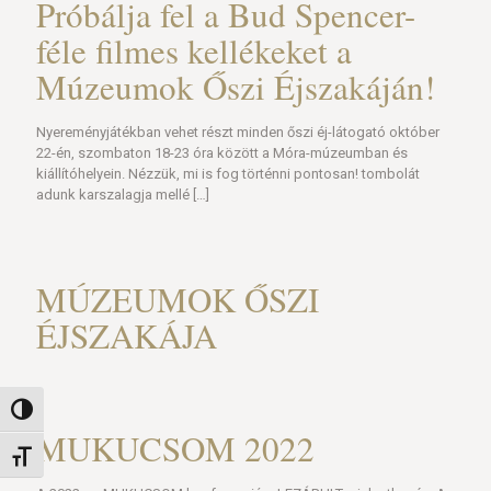
Próbálja fel a Bud Spencer-
féle filmes kellékeket a
Múzeumok Őszi Éjszakáján!
Nyereményjátékban vehet részt minden őszi éj-látogató október
22-én, szombaton 18-23 óra között a Móra-múzeumban és
kiállítóhelyein. Nézzük, mi is fog történni pontosan! tombolát
adunk karszalagja mellé
[…]
MÚZEUMOK ŐSZI
ÉJSZAKÁJA
Nagy kontraszt váltása
MUKUCSOM 2022
Betűméret váltása