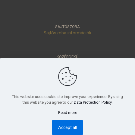
SAJTÓSZOBA
Sajtószoba információk
KÖZÉRDEKŰ
Közérdekű adatok
Értéktár
Ásatások
Pályázatok
KÜLDETÉSÜNK
This website uses cookies to improve your experience. By using
Tudományos beszámoló, küldetésnyilatkozat
this website you agree to our
Data Protection Policy
.
Read more
© 2023 Móra Ferenc Múzeum, Szeged
Accept all