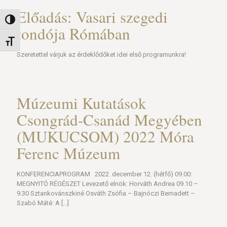
Előadás: Vasari szegedi
Nagy kontraszt váltása
tondója Rómában
Betűméret váltása
Szeretettel várjuk az érdeklődőket idei első programunkra!
Múzeumi Kutatások
Csongrád-Csanád Megyében
(MUKUCSOM) 2022 Móra
Ferenc Múzeum
KONFERENCIAPROGRAM 2022. december 12. (hétfő) 09.00:
MEGNYITÓ RÉGÉSZET Levezető elnök: Horváth Andrea 09.10 –
9.30 Sztankovánszkiné Osváth Zsófia – Bajnóczi Bernadett –
Szabó Máté: A
[…]